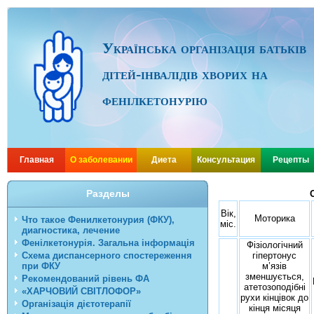
Українська організація батьків
дітей-інвалідів хворих на
фенілкетонурію
Главная
О заболевании
Диета
Консультация
Рецепты
Разделы
Вік,
Моторика
Что такое Фенилкетонурия (ФКУ),
міс.
диагностика, лечение
Фенілкетонурія. Загальна інформація
Фізіологічний
Схема диспансерного спостереження
гіпертонус
при ФКУ
м’язів
зменшується,
Рекомендований рівень ФА
атетозоподібні
«ХАРЧОВИЙ СВІТЛОФОР»
рухи кінцівок до
Організація дієтотерапії
кінця місяця