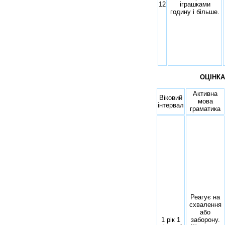
12
іграшками
годину і більше.
ОЦІНКА
Активна
Віковий
мова
інтервал
граматика
Реагує на
схвалення
або
1 рік 1
заборону.