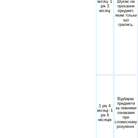
місяц- 1
Шукає на
рік 3
прохання
місяці
предмет,
яким тільки
що
грались.
Відбирає
предмети
1 рік 4
за певними
місяці- 1
ознаками
рік 6
при
місяців
словесному
розумінні.