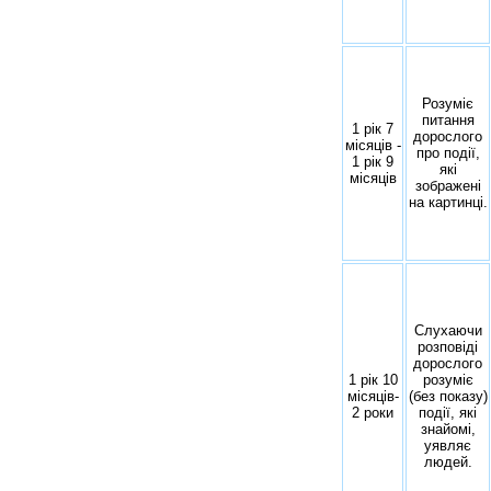
Розуміє
питання
1 рік 7
дорослого
місяців -
про події,
1 рік 9
які
місяців
зображені
на картинці.
Слухаючи
розповіді
дорослого
1 рік 10
розуміє
місяців-
(без показу)
2 роки
події, які
знайомі,
уявляє
людей.