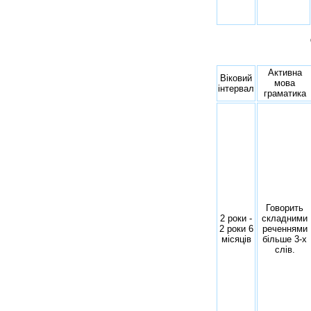
Активна
Віковий
мова
інтервал
граматика
Говорить
2 роки -
складними
2 роки 6
реченнями
місяців
більше 3-х
слів.