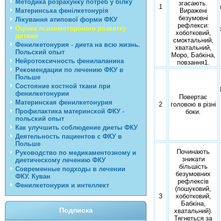
Методика розрахунку потреб у білку
згасають.
1
Материнська фенілкетонурія
Виражені
безумовні
Лікування атипової форми ФКУ
рефлекси:
Оцінка психомотороного розвитку
хоботковий,
дитини
смоктальний,
Фенилкетонурия - диета на всю жизнь.
хватальний,
Польский опыт
Моро, Бабкіна,
Нейротоксичность фенилаланина
повзання1.
Рекомендации по лечению ФКУ в
Польше
Состояние костной ткани при
фенилкетонурии
Повертає
Материнская фенилкетонурия
2
головою в різні
Профилактика материнской ФКУ -
боки.
польский опыт
Как улучшить соблюдение диеты ФКУ
Деятельность пациентов с ФКУ в
Польше
Починають
Руководство по медикаментозному и
зникати
диетическому лечению ФКУ
більшість
Современные подходы в лечении
безумовних
ФКУ. Куван
рефлексів
Фенилкетонурия и интеллект
(пошуковий,
3
хоботковий,
Бабкіна,
Подписка
хватальний).
Тягнеться за