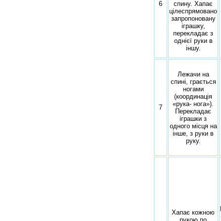
6
спину. Хапає
цілеспрямовано
запропоновану
іграшку,
перекладає з
однієї руки в
іншу.
Лежачи на
спині, грається
ногами
(координація
«рука- нога»).
7
Перекладає
іграшки з
одного місця на
інше, з руки в
руку.
Хапає кожною
рукою по