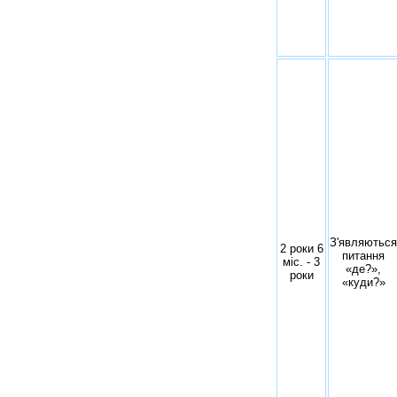
З'являються
2 роки 6
питання
міс. - 3
«де?»,
роки
«куди?»