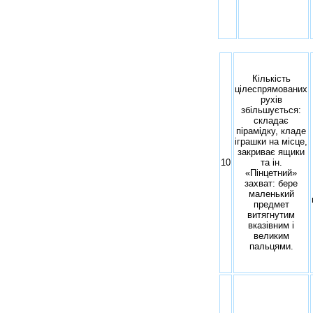
Кількість
цілеспрямованих
рухів
збільшується:
складає
пірамідку, кладе
іграшки на місце,
закриває ящики
10
та ін.
«Пінцетний»
захват: бере
маленький
предмет
витягнутим
вказівним і
великим
пальцями.