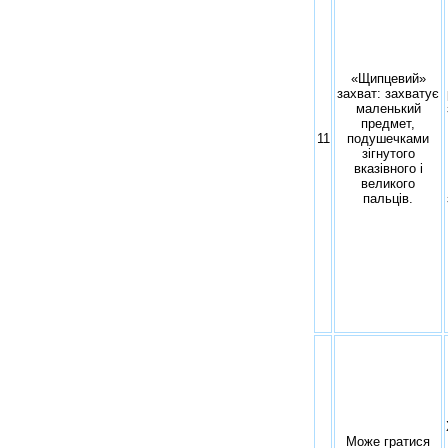
«Щипцевий»
захват: захватує
маленький
предмет,
11
подушечками
зігнутого
вказівного і
великого
пальців.
Може гратися