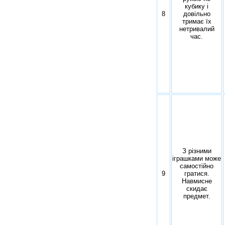
кубику і
8
довільно
тримає їх
нетривалий
час.
З різними
іграшками може
самостійно
9
гратися.
Навмисне
скидає
предмет.