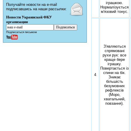
іграшкою.
Получайте новости на e-mail
Нормалізується
подписавшись на наши рассылки:
м'язовий тонус.
Новости Украинской ФКУ
организации
Подписаться письмом
З'являються
спрямовані
рухи рук: все
краще бере
іграшку.
Повертається із
спини на бік.
4
Зникає
більшість
безумовних
рефлексів
(Моро,
хватальний,
повзання).