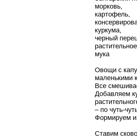
морковь,
картофель,
консервирова
куркума,
черный перец
растительное
мука
Овощи с капу
маленькими к
Все смешивае
Добавляем кук
растительног
– по чуть-чу
Формируем из
Ставим сково