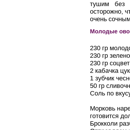
тушим без 
осторожно, ч
очень сочным
Молодые ово
230 гр молод
230 гр зелен
230 гр соцве
2 кабачка цу
1 зубчик чес
50 гр сливоч
Соль по вкус
Морковь наре
готовится до
Брокколи раз