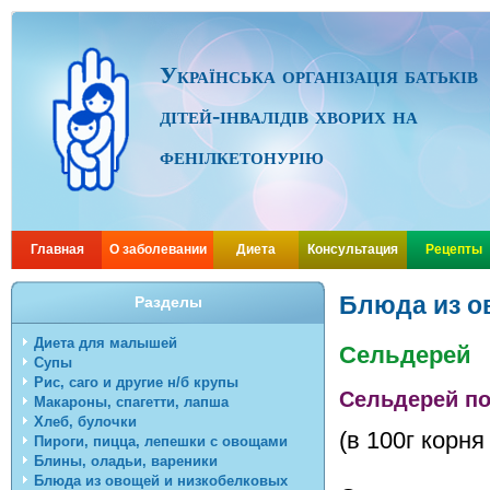
Українська організація батьків
дітей-інвалідів хворих на
фенілкетонурію
Главная
О заболевании
Диета
Консультация
Рецепты
Блюда из о
Разделы
Диета для малышей
Сельдерей
Супы
Рис, саго и другие н/б крупы
Сельдерей п
Макароны, спагетти, лапша
Хлеб, булочки
(в 100г корня
Пироги, пицца, лепешки с овощами
Блины, оладьи, вареники
Блюда из овощей и низкобелковых