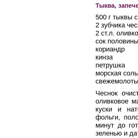
Тыква, запеч
500 г тыквы 
2 зубчика че
2 ст.л. оливк
сок половин
кориандр
кинза
петрушка
морская соль
свежемолоты
Чеснок очис
оливковое м
куски и на
фольги, поло
минут до го
зеленью и да