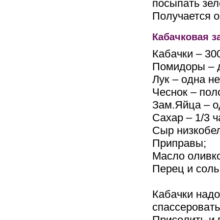
посыпать зел
Получается о
Кабачковая з
Кабачки – 300
Помидоры – 
Лук – одна н
Чеснок – пол
Зам.Яйца – о
Сахар – 1/3 
Сыр низкобел
Приправы;
Масло оливко
Перец и соль
Кабачки надо
спассеровать
Присолить и 