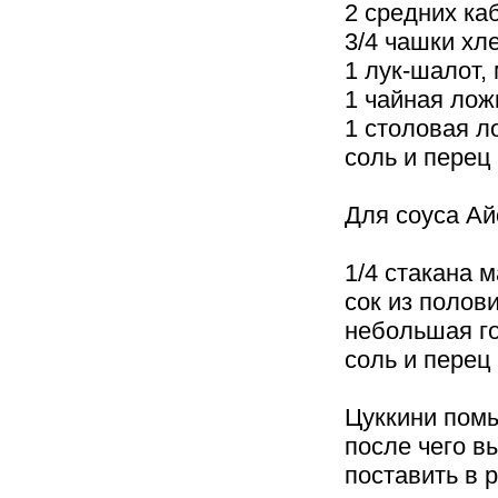
2 средних ка
3/4 чашки хл
1 лук-шалот,
1 чайная лож
1 столовая л
соль и перец
Для соуса Ай
1/4 стакана 
сок из полов
небольшая го
соль и перец
Цуккини помы
после чего в
поставить в 