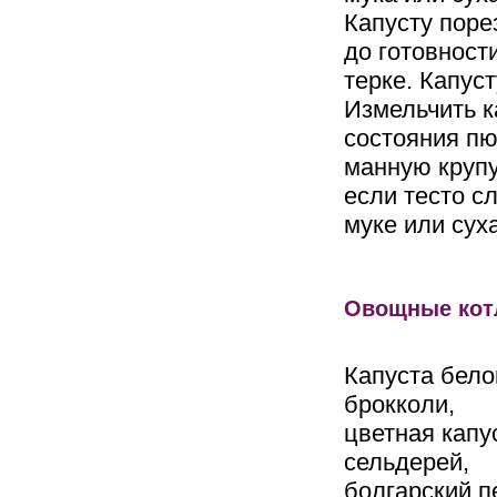
Капусту поре
до готовност
терке. Капус
Измельчить к
состояния пю
манную крупу
если тесто с
муке или сух
Овощные кот
Капуста бело
брокколи,
цветная капу
сельдерей,
болгарский п