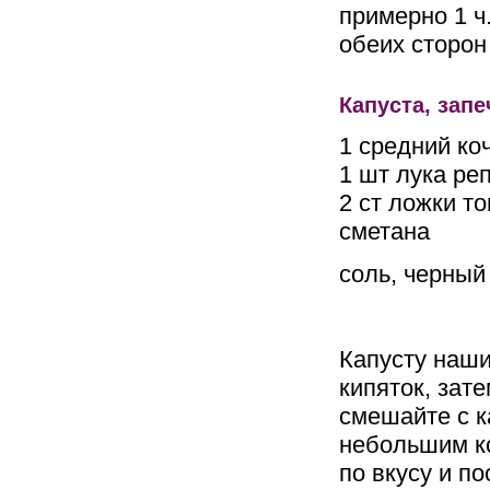
примерно 1 ч
обеих сторон
Капуста, зап
1 средний ко
1 шт лука ре
2 ст ложки т
сметана
соль, черный
Капусту наши
кипяток, зат
смешайте с к
небольшим ко
по вкусу и по