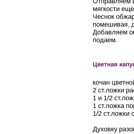
Отправляем и
мягкости еще
Чеснок обжар
помешивая, д
Добавляем ов
подаем.
Цветная капу
кочан цветно
2 ст.ложки р
1 и 1/2 ст.ло
1 ст.ложка п
1/2 ст.ложки 
Духовку разо