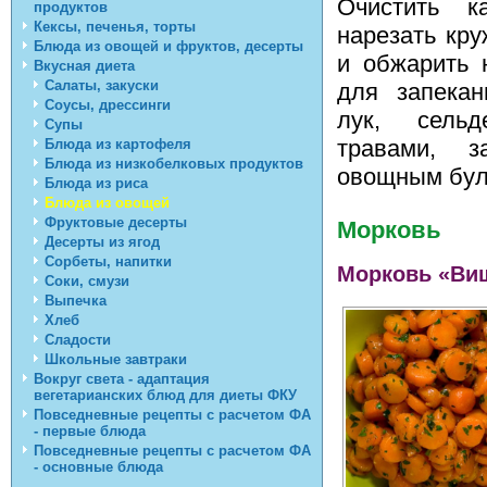
Очистить к
продуктов
Кексы, печенья, торты
нарезать кру
Блюда из овощей и фруктов, десерты
и обжарить 
Вкусная диета
Салаты, закуски
для запекан
Соусы, дрессинги
лук, сельд
Супы
травами, 
Блюда из картофеля
Блюда из низкобелковых продуктов
овощным буль
Блюда из риса
Блюда из овощей
Фруктовые десерты
Морковь
Десерты из ягод
Сорбеты, напитки
Морковь «Виш
Соки, смузи
Выпечка
Хлеб
Сладости
Школьные завтраки
Вокруг света - адаптация
вегетарианских блюд для диеты ФКУ
Повседневные рецепты с расчетом ФА
- первые блюда
Повседневные рецепты с расчетом ФА
- основные блюда