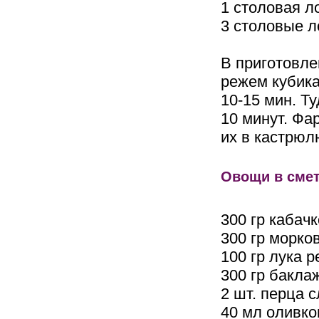
1 столовая л
3 столовые л
В приготовле
режем кубика
10-15 мин. Т
10 минут. Фа
их в кастрюл
Овощи в сме
300 гр кабач
300 гр морко
100 гр лука р
300 гр бакла
2 шт. перца 
40 мл оливко