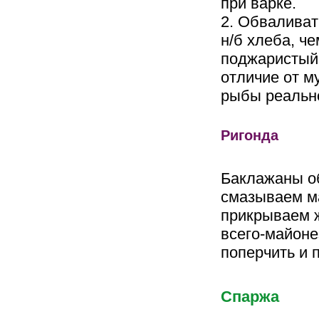
при варке.
2. Обваливат
н/б хлеба, че
поджаристый 
отличие от м
рыбы реально
Ригонда
Баклажаны о
смазываем ма
прикрываем ж
всего-майоне
поперчить и 
Спаржа