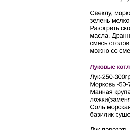
Свеклу, морко
зелень мелко
Разогреть ск
масла. Дранн
смесь столов
можно со сме
Луковые котл
Лук-250-300г
Морковь -50-
Манная крупа-
ложки(заменя
Соль морская
базилик суш
Лук порезать