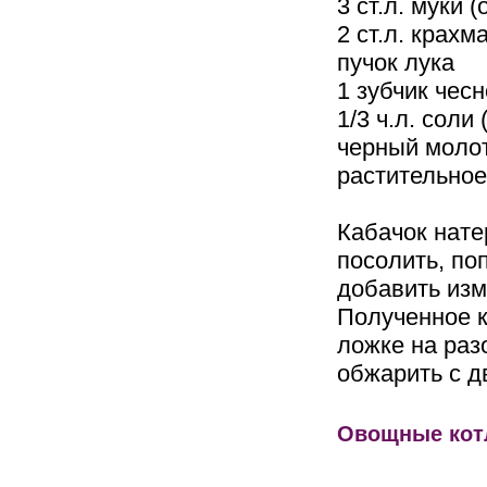
3 ст.л. муки (
2 ст.л. крахм
пучок лука
1 зубчик чес
1/3 ч.л. соли 
черный моло
растительное
Кабачок нате
посолить, по
добавить изм
Полученное к
ложке на раз
обжарить с д
Овощные котл