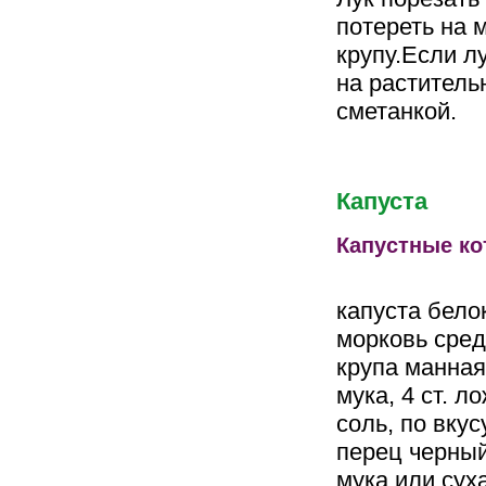
потереть на 
крупу.Если л
на раститель
сметанкой.
Капуста
Капустные к
капуста бело
морковь сред
крупа манная,
мука, 4 ст. л
соль, по вкус
перец черный
мука или сух