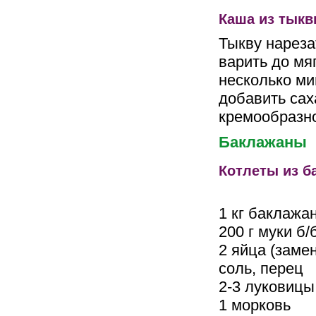
Каша из тык
Тыкву нареза
варить до мя
несколько ми
добавить сах
кремообразн
Баклажаны
Котлеты из б
1 кг баклажа
200 г муки б/
2 яйца (заме
соль, перец
2-3 луковицы
1 морковь