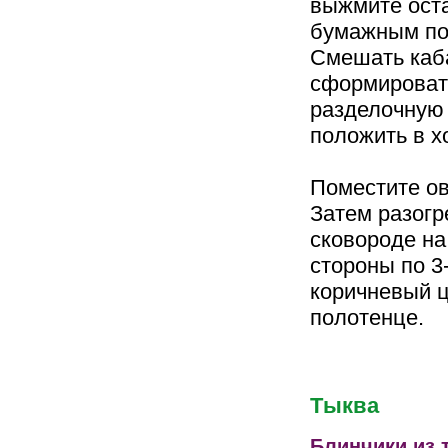
выжмите оста
бумажным по
Смешать каба
сформировать
разделочную 
положить в х
Поместите ов
Затем разогр
сковороде на
стороны по 3
коричневый ц
полотенце.
Тыква
Блинчики из