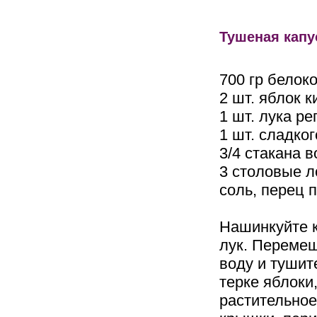
Тушеная капу
700 гр белок
2 шт. яблок к
1 шт. лука ре
1 шт. сладко
3/4 стакана 
3 столовые л
соль, перец п
Нашинкуйте к
лук. Перемеш
воду и тушит
терке яблоки
растительное