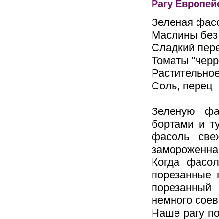
Рагу Европей
Зеленая фасо
Маслины без 
Сладкий пере
Томаты "черр
Растительно
Соль, перец
Зеленую фа
бортами и т
фасоль све
замороженная
Когда фасол
порезанные 
порезанный
немного соев
Наше рагу по