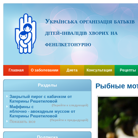
Українська організація батьків
дітей-інвалідів хворих на
фенілкетонурію
Главная
О заболевании
Диета
Консультация
Рецепты
Рыбные мот
Разделы
Закрытый пирог с кабачком от
Катерины Решетиловой
(Перейти к следующей)
Маффины с
яблочно - авокадным муссом от
Катерины Решетиловой
(Перейти к предыдущей)
Показать все
Подписка