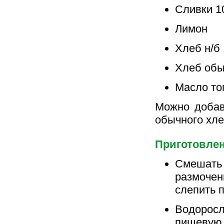
Сливки 10
Лимон
Хлеб н/б 
Хлеб обы
Масло то
Можно добав
обычного хл
Приготовле
Смешать 
размочен
слепить 
Водоросл
пищевую 