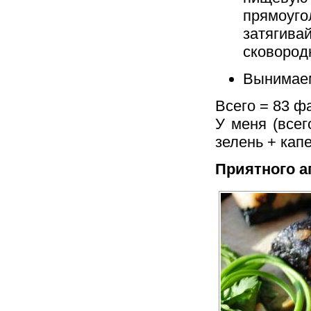
прямоуго
затягивай
сковород
Вынимаем
Всего = 83 ф
У меня (всег
зелень + кап
Приятного а