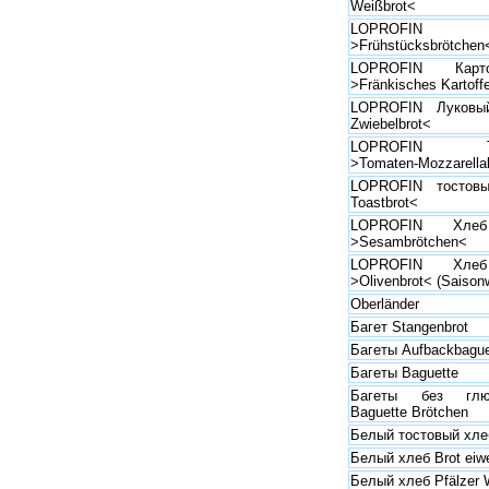
Weißbrot<
LOPROFIN
>Frühstücksbrötchen
LOPROFIN Карт
>Fränkisches Kartoffe
LOPROFIN Луковый
Zwiebelbrot<
LOPROFIN Тома
>Tomaten-Mozzarellab
LOPROFIN тостовы
Toastbrot<
LOPROFIN Хле
>Sesambrötchen<
LOPROFIN Хле
>Olivenbrot< (Saison
Oberländer
Багет Stangenbrot
Багеты Aufbackbague
Багеты Baguette
Багеты без глют
Baguette Brötchen
Белый тостовый хле
Белый хлеб Brot ei
Белый хлеб Pfälzer 