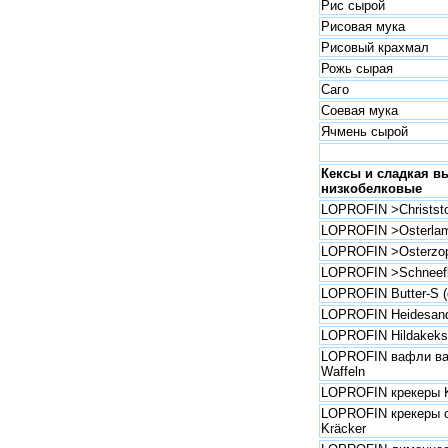
Рис сырой
Рисовая мука
Рисовый крахмал
Рожь сырая
Саго
Соевая мука
Ячмень сырой
Кексы и сладкая в
низкобелковые
LOPROFIN >Christsto
LOPROFIN >Osterl
LOPROFIN >Osterzo
LOPROFIN >Schneefl
LOPROFIN Butter-S (
LOPROFIN Heidesand
LOPROFIN Hildakeks
LOPROFIN вафли ван
Waffeln
LOPROFIN крекеры K
LOPROFIN крекеры с
Kräcker