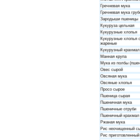
Гречневая мука
Гречневая мука груб
Зародыши пшеницы
Кукуруза цельная
Кукурузные хлопья
Кукурузные хлопья 
жареные
Кукурузный крахмал
Манная крупа
Мука из полбы (пше
Овес сырой
Овсяная мука
Овсяные хлопья
Просо сырое
Пшеница сырая
Пшеничная мука
Пшеничные отруби
Пшеничный крахмал
Ржаная мука
Рис неочищенный с
Рис приготовленный