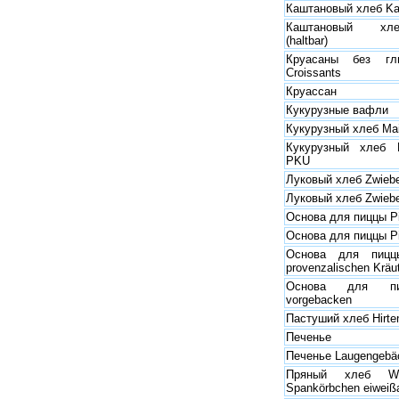
Каштановый хлеб Ka
Каштановый хле
(haltbar)
Круасаны без глю
Croissants
Круассан
Кукурузные вафли
Кукурузный хлеб Mai
Кукурузный хлеб M
PKU
Луковый хлеб Zwiebe
Луковый хлеб Zwiebe
Основа для пиццы P
Основа для пиццы P
Основа для пиццы
provenzalischen Krä
Основа для пи
vorgebacken
Пастуший хлеб Hirte
Печенье
Печенье Laugengebä
Пряный хлеб Wü
Spankörbchen eiweiß