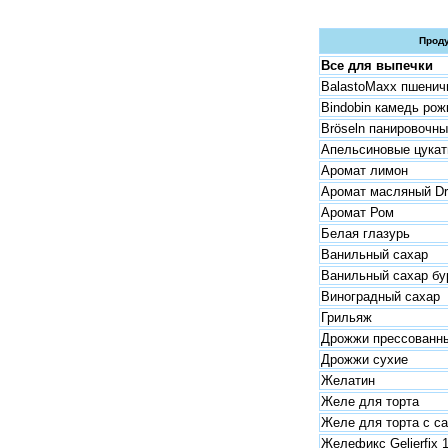
Прод
Все для выпечки
BalastoMaxx пшенич
Bindobin камедь рож
Bröseln панировочны
Апельсиновые цука
Аромат лимон
Аромат масляный Dr.
Аромат Ром
Белая глазурь
Ванильный сахар
Ванильный сахар бу
Виноградный сахар
Грильяж
Дрожжи прессованн
Дрожжи сухие
Желатин
Желе для торта
Желе для торта с с
Желефикс Gelierfix 1