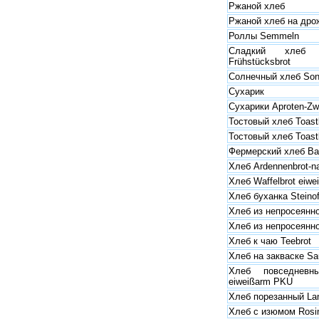
Ржаной хлеб
Ржаной хлеб на дро
Роллы Semmeln
Сладкий хлеб
Frühstücksbrot
Солнечный хлеб Son
Сухарик
Сухарики Aproten-Zw
Тостовый хлеб Toast
Тостовый хлеб Toastb
Фермерский хлеб Ba
Хлеб Ardennenbrot-n
Хлеб Waffelbrot eiwe
Хлеб буханка Steinof
Хлеб из непросеянн
Хлеб из непросеянно
Хлеб к чаю Teebrot
Хлеб на закваске Sau
Хлеб повседневны
eiweißarm PKU
Хлеб порезанный Land
Хлеб с изюмом Rosin