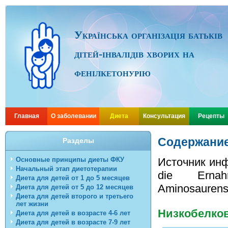
Українська організація батьків
дітей-інвалідів хворих на
фенілкетонурію
Главная
О заболевании
Диета
Консультация
Рецепты
Содержание
Разделы
Основные принципы диеты ФКУ
Источник инф
Начальный этап диетотерапии
die Erna
Диета для детей от 1 до 5 месяцев
Aminosaurens
Диета для детей от 5 до 12 месяцев
Диета для детей второго и третьего
лет жизни
Низкобелков
Диета для детей в возрасте 4-6 лет
Диета для детей в возрасте 7-9 лет