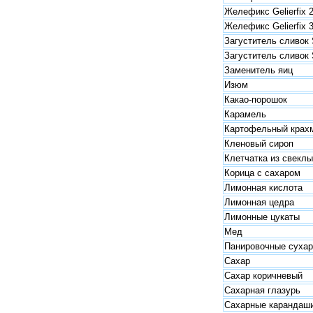
Желефикс Gelierfix 2
Желефикс Gelierfix 3
Загуститель сливок 
Загуститель сливок 
Заменитель яиц
Изюм
Какао-порошок
Карамель
Картофельный крах
Кленовый сироп
Клетчатка из свеклы 
Корица с сахаром
Лимонная кислота
Лимонная цедра
Лимонные цукаты
Мед
Панировочные сухар
Сахар
Сахар коричневый
Сахарная глазурь
Сахарные карандаши