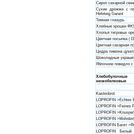
Сироп сахарной све
Сухие дрожжи с пе
Hefeteig Garant
Темная глазурь
Хлебные крошки ФК
Хлопья тигровых ор
Цветная посыпка ( De
Цветная сахарная п
Цедра лимона цукат
Шоколадные украше
Яблочное повидло с
Хлебобулоч
низкобелковые
Kastenbrot
LOPROFIN >Echtes B
LOPROFIN >Feines 
LOPROFIN >Knusperl
LOPROFIN >Mohnbrö
LOPROFIN Багет >Ru
LOPROFIN Белый х