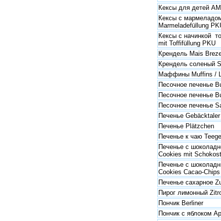
Кексы для детей AM
Кексы с мармеладом
Marmeladefüllung PK
Кексы с начинкой т
mit Toffifüllung PKU
Крендель Mais Brezel
Крендель соленый Sa
Маффины Muffins / Lö
Песочное печенье Bu
Песочное печенье B
Песочное печенье S
Печенье Gebäcktaler
Печенье Plätzchen
Печенье к чаю Teeg
Печенье с шоколадно
Cookies mit Schokos
Печенье с шоколад
Cookies Cacao-Chips
Печенье сахарное Zu
Пирог лимонный Zitr
Пончик Berliner
Пончик с яблоком Apf