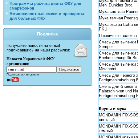
Мука для темного х
Программы расчета диеты ФКУ для
Mehl Dunkles Brot
смартфонов
Мука светлая Poensg
Аминокислотные смеси и препараты
Мука темная Poensge
для больных ФКУ
Мука экстра Extra e
PKU
Подписка
Пшеничные волокна 
Смесь для выпечки 
Получайте новости на e-mail
Semper
подписавшись на наши рассылки:
Смесь для выпечки 
Backmischung für Br
Новости Украинской ФКУ
организации
Смесь для выпечки 
Mischbrot
Подписаться письмом
Смесь для черного 
Fertigmehlmischung B
Смечь для блинов и
Palatschinken und Nu
Fertigmehlmischung
Крупы и мука
MONDAMIN FIX-SOS
светлый
MONDAMIN FIX-SOS
темный
MONDAMIN крахмал