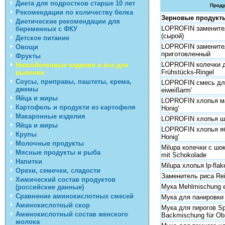
Диета для подростков старше 10 лет
Прод
Рекомендации по количеству белка
Зерновые продукт
Диетические рекомендации для
LOPROFIN заменитель
беременных с ФКУ
(сырой)
Детское питание
LOPROFIN заменитель 
Овощи
приготовленный
Фрукты
LOPROFIN колечки д
Низкобелковые изделия и все для
Frühstücks-Ringel
выпечки
Соусы, приправы, паштеты, крема,
LOPROFIN смесь для
джемы
eiweißarm'
Яйца и жиры
LOPROFIN хлопья ма
Картофель и продукти из картофеля
Honig'
Макаронные изделия
LOPROFIN хлопья шо
Яйца и жиры
LOPROFIN хлопья ябл
Крупы
Honig'
Молочные продукты
Milupa колечки с шок
Мясные продукты и рыба
mit Schokolade
Напитки
Milupa хлопья lp-flak
Орехи, семечки, сладости
Заменитель риса Rei
Химический состав продуктов
Мука Mehlmischung 
(российские данные)
Сравнение аминокислотных смесей
Мука для панировки 
Аминокислотный скор
Мука для пирогов Sp
Аминокислотный состав женского
Backmischung für O
молока