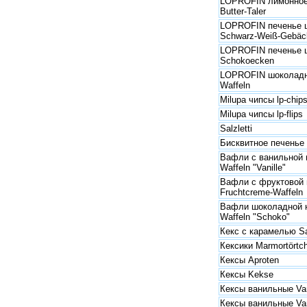
LOPROFIN лимонное 
Butter-Taler
LOPROFIN печенье 
Schwarz-Weiß-Gebäck
LOPROFIN печенье 
Schokoecken
LOPROFIN шоколадн
Waffeln
Milupa чипсы lp-chip
Milupa чипсы lp-flips
Salzletti
Бисквитное печенье 
Вафли с ванильной 
Waffeln "Vanille"
Вафли с фруктовой 
Fruchtcreme-Waffeln
Вафли шоколадной н
Waffeln "Schoko"
Кекс с карамелью S
Кексики Marmortörtc
Кексы Aproten
Кексы Kekse
Кексы ванильные Van
Кексы ванильные Van