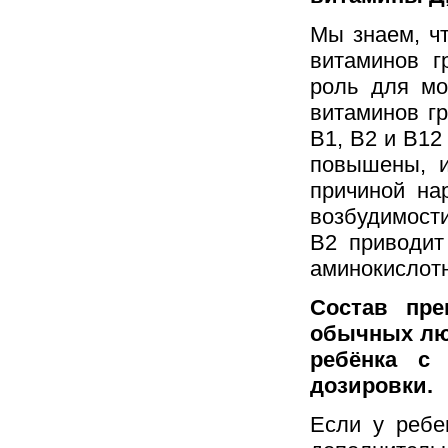
Мы знаем, чт
витаминов г
роль для мо
витаминов г
В1, В2 и В12
повышены, и
причиной на
возбудимост
В2 приводит
аминокислотн
Состав пре
обычных люд
ребёнка с
дозировки.
Если у ребе