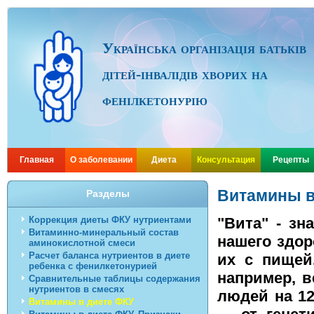
Українська організація батьків
дітей-інвалідів хворих на
фенілкетонурію
Главная
О заболевании
Диета
Консультация
Рецепты
Витамины в
Разделы
Коррекция диеты ФКУ нутриентами
"Вита" - зн
Витаминно-минеральный состав
нашего здор
аминокислотной смеси
Расчет баланса нутриентов в диете
их с пищей.
ребенка с фенилкетонурией
например, в
Сравнительные таблицы содержания
нутриентов в смесях
людей на 12
Витамины в диете ФКУ