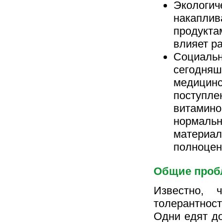
Экологич
накаплив
продукта
влияет р
Социальн
сегодняш
медицинс
поступле
витамино
нормальн
материал
полноцен
Общие проб
Известно, 
толерантнос
Одни едят до