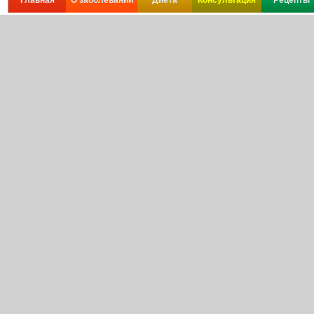
Главная
О заболевании
Диета
Консультация
Рецепты