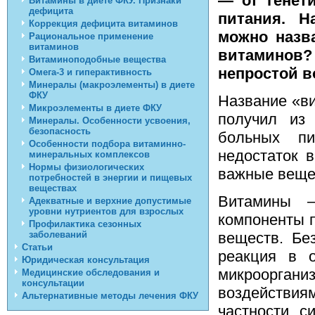
— от генет
Витамины в диете ФКУ. Признаки
дефицита
питания. Н
Коррекция дефицита витаминов
можно назв
Рациональное применение
витаминов
витаминов?
Витаминоподобные вещества
непростой в
Омега-3 и гиперактивность
Минералы (макроэлементы) в диете
ФКУ
Название «ви
Микроэлементы в диете ФКУ
получил из
Минералы. Особенности усвоения,
безопасность
больных пи
Особенности подбора витаминно-
недостаток 
минеральных комплексов
Нормы физиологических
важные веще
потребностей в энергии и пищевых
веществах
Витамины –
Адекватные и верхние допустимые
уровни нутриентов для взрослых
компоненты п
Профилактика сезонных
заболеваний
веществ. Бе
Статьи
реакция в 
Юридическая консультация
микроорганиз
Медицинские обследования и
консультации
воздействиям
Альтернативные методы лечения ФКУ
частности, с