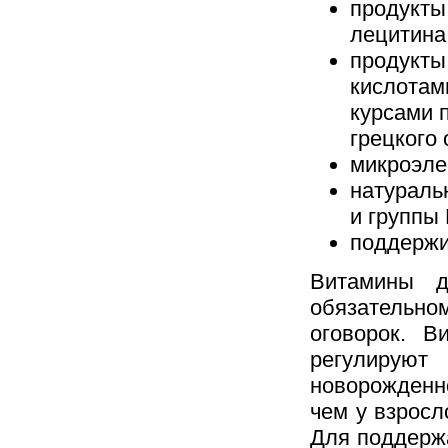
продукты
лецитина
продукты
кислотам
курсами 
грецкого 
микроэле
натураль
и группы 
поддержи
Витамины д
обязательно
оговорок. В
регулируют
новорожденно
чем у взросл
Для поддерж