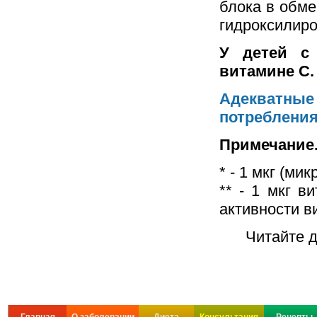
блока в обме
гидроксилир
У детей с
витамине С.
Адекватны
потреблени
Примечание
* - 1 мкг (ми
** - 1 мкг 
активности в
Читайте 