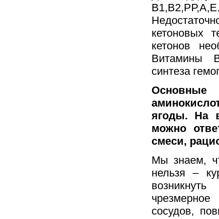
В1,В2,РР,А
Недостаточн
кетоновых 
кетонов не
Витамины В
синтеза гемо
Основные
аминокисло
ягоды. На 
можно отве
смеси, раци
Мы знаем, ч
нельзя – к
возникнуть
чрезмерное
сосудов, по