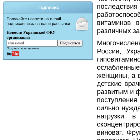
последств
Подписка
работоспос
Получайте новости на e-mail
витаминов в
подписавшись на наши рассылки:
различных за
Новости Украинской ФКУ
организации
Многочислен
Подписаться письмом
России, Укр
гиповитами
ослабленны
женщины, а 
детские врач
развитым и ф
поступления
сильно нужда
нагрузки в
сконцентриро
виноват. Фру