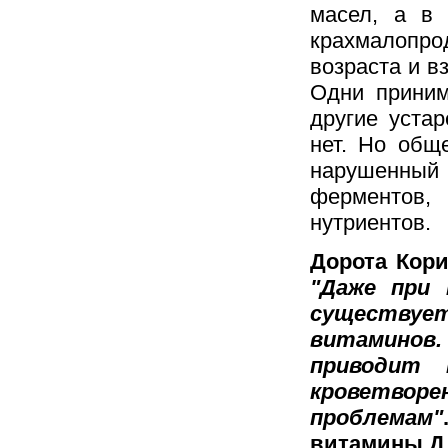
масел, а в 
крахмалопрод
возраста и в
Одни приним
другие уста
нет. Но общ
нарушенный 
ферментов
нутриентов.
Дорота Кори
"Даже при 
существу
витаминов. 
приводит 
кроветворе
проблемам"
витамины Д, 