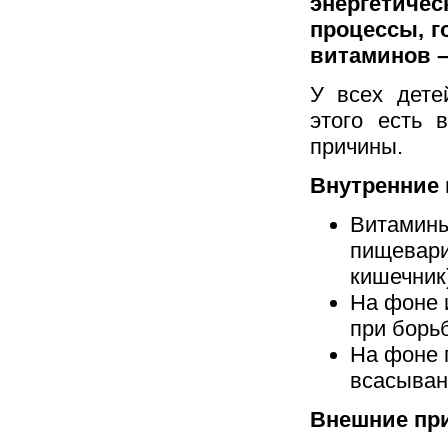
энергетиче
процессы, г
витаминов – 
У всех дете
этого есть 
причины.
Внутренние 
Витамины
пищевари
кишечник
На фоне 
при борь
На фоне 
всасыван
Внешние пр