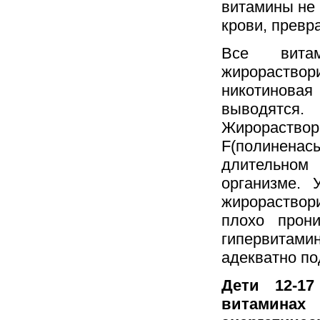
витамины не 
крови, превр
Все вита
жирораствор
никотинова
выводятс
Жирораствори
F(полинена
длительном 
организме.
жирораствор
плохо прон
гипервитамин
адекватно п
Дети 12-1
витамина