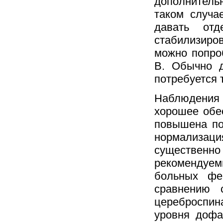
дополнитель
таком случа
давать от
стабилизиро
можно попро
В. Обычно д
потребуется 
Наблюдения з
хорошее обе
повышена по
нормализац
существенн
рекомендуем
больных фе
сравнению 
цереброспин
уровня дофа